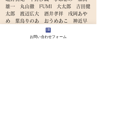
雄一　丸山徹　FUMI　大太郎　吉田健
太郎　渡辺広大　酒井孝祥　戌岡あや
め　葉鳥りのあ　おうめあこ　神近早
紀　蝦名彩香
大塩竜也
お問い合わせフォーム
スタッフ
脚本・演出：大塩竜也
音楽：香田泉（零‘s Record）
照明：太田明希（Light Vision）
舞台監督：今泉馨（P.P.P.）、門馬雄
太郎（P.P.P.）
作画：鈴木佳
映像制作：高橋雅紀（スタジオランチ
ボックス）
映像オペレーション：NAIKON
主題歌編曲・サウンドプロデュース：
野田賢輔