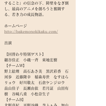
すること」の信念の下、障壁をなぎ倒
し、最高のアニメを創ろうと奮闘す
る、若き力の成長物語。
ホームページ
http://bakemonokikaku.com/
出演
【回替わり特別ゲスト】
細谷佳正　小磯一斉　東地宏樹
【チームW】
野上絵理　高石あさ美　黒沢彩香　石
河歩　近藤隆幸　稲森寿世　なすはら
リョウ　好川敬太　石倉ケンジロウ　
畠山佳子　長瀬由依　若月証　山田有
樹　谷崎八重　小松奈生子
【チームB】
北野真妃　平野沙織　李ふぁみ　加山