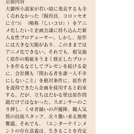
公演内容
大御所小説家が若い頃に発表するも全
く売れなかった『飼育員、コロッセオ
に立つ』（略称「しいコロ」）をアニ
メ化したいと企画会議に持ち込んだ新
人女性プロデューサー。しかし、原作
には大きな欠陥があり、このままでは
アニメ化できない。それでも、根気強
く原作の瑕疵をうまく修正したプロッ
トを作るなどしてプレゼンを続ける姿
に、会社側も「関わる者を誰一人不幸
にしないこと」を絶対条件に、原作者
を説得できたら企画を採用すると約束
する。だが、立ちはだかる壁は原作問
題だけではなかった。スポンサーのご
り押し、くせ者揃いの声優陣、職人気
質の技術スタッフ、次々襲い来る無理
難題。それでも、「エンターテインメ
ントの存在意義は、生きることを肯定