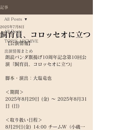
記事
All Posts
2025年7月8日
All Posts
飼育員、コロッセオに立つ
TOPIX ARCHIVE
【公演情報】
出演情報まとめ
朗読パンダ旗揚げ10周年記念第10回公
演『飼育員、コロッセオに立つ』
脚本・演出：大塩竜也
＜期間＞
2025年8月29日 (金) 〜 2025年8月31
日 (日)
＜取り扱い日程＞
8月29日(金) 14:00 チームW（小磯一