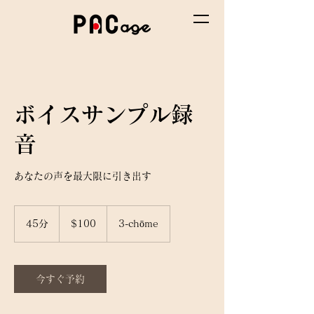
ボイスサンプル録
音
あなたの声を最大限に引き出す
100
米
45分
4
$100
3-chōme
ド
5
ル
分
今すぐ予約