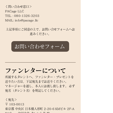
く問い合わせ窓口＞
PACage LLC
TEL :
080-1326-3203
MAIL:
info@pacage.llc
上記事項にご同意の上で、お問い合せフォームヘお
進みください。
お問い合わせフォーム
ファンレターについて
所属するタレントヘ、ファンレター・プレゼントを
送りたい方は、下記宛先までお送りください。
マネージャーを通し、本人にお渡し致します。 必ず
宛名（タレント名）を明記してください。
く宛先＞
〒
103-0013
東京都 中央区 日本橋人形町 2-20-6 KMビル 2F-A