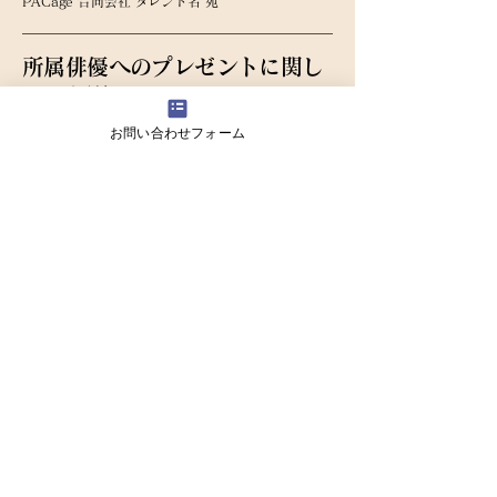
PACage 合同会社 タレント名 宛
所属俳優へのプレゼントに関し
てのお願い
お問い合わせフォーム
詳細は以下のページをご覧ください
​​所属俳優へのプレゼントに関してのお願い
TEL：080-1326-3203
Mail：info@pacage.llc
〒
103-0013
東京都 中央区 日本橋人形町
2-20-6 KMビル 2F-A
PACage LLC