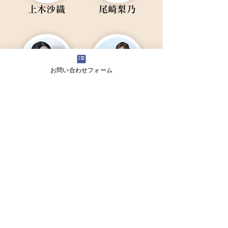
上木沙織
尾崎梨乃
お問い合わせフォーム
小見山未来
梨木うき
TEL：080-1326-3203
Mail：info@pacage.llc
〒
103-0013
東京都 中央区 日本橋人形町
2-20-6 KMビル 2F-A